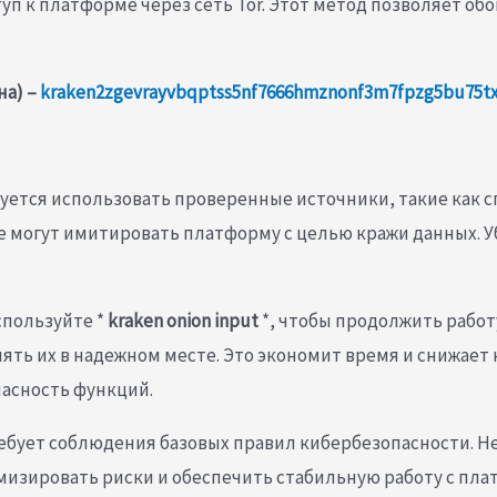
уп к платформе через сеть Tor. Этот метод позволяет о
на) –
kraken2zgevrayvbqptss5nf7666hmznonf3m7fpzg5bu75t
уется использовать проверенные источники, такие как 
 могут имитировать платформу с целью кражи данных. Уб
спользуйте *
kraken onion input
*, чтобы продолжить работ
ять их в надежном месте. Это экономит время и снижает 
пасность функций.
ебует соблюдения базовых правил кибербезопасности. Не
изировать риски и обеспечить стабильную работу с пла