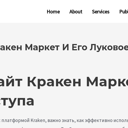
Home
About
Services
Publ
кен Маркет И Его Луковое
йт Кракен Марке
ступа
платформой Kraken, важно знать, как эффективно исполь