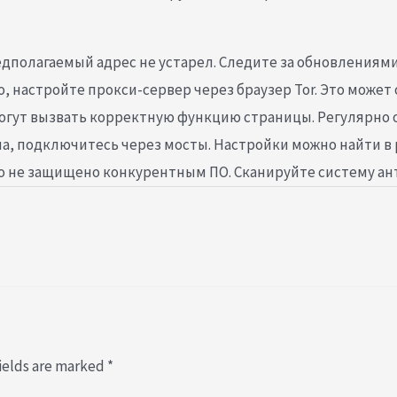
едполагаемый адрес не устарел. Следите за обновлениям
, настройте прокси-сервер через браузер Tor. Это може
гут вызвать корректную функцию страницы. Регулярно о
а, подключитесь через мосты. Настройки можно найти в ра
во не защищено конкурентным ПО. Сканируйте систему а
ields are marked
*