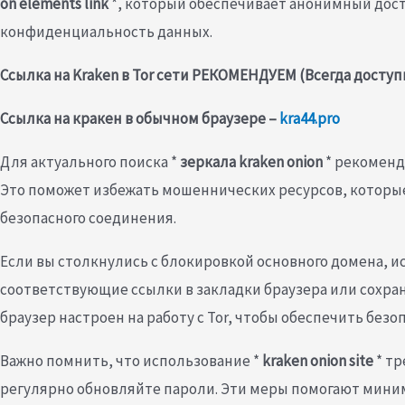
on elements link
*, который обеспечивает анонимный дост
конфиденциальность данных.
Ссылка на Kraken в Tor сети РЕКОМЕНДУЕМ (Всегда доступ
Ссылка на кракен в обычном браузере –
kra44.pro
Для актуального поиска *
зеркала kraken onion
* рекоменд
Это поможет избежать мошеннических ресурсов, которые
безопасного соединения.
Если вы столкнулись с блокировкой основного домена, и
соответствующие ссылки в закладки браузера или сохран
браузер настроен на работу с Tor, чтобы обеспечить безо
Важно помнить, что использование *
kraken onion site
* тр
регулярно обновляйте пароли. Эти меры помогают миним