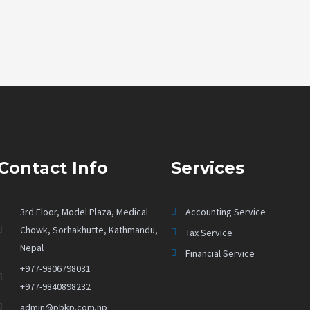
Contact Info
Services
3rd Floor, Model Plaza, Medical
Accounting Service
Chowk, Sorhakhutte, Kathmandu,
Tax Service
Nepal
Financial Service
+977-9806798031
+977-9840898232
admin@pbkp.com.np