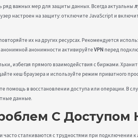
 ряд важных мер для защиты данных. Всегда актуальны
л
аузер настроен на защиту: отключите JavaScript и включ
 повторяйте их на других ресурсах. Рекомендуется испо
я анонимной анонимности активируйте
VPN
перед подкл
ьки, избегая прямого взаимодействия с биржами. Храни
щайте кеш браузера и используйте режим приватного про
те помощь в восстановлении доступа или операции. В с
тные данные.
роблем С Доступом 
ли часто сталкиваются с трудностями при подключении 