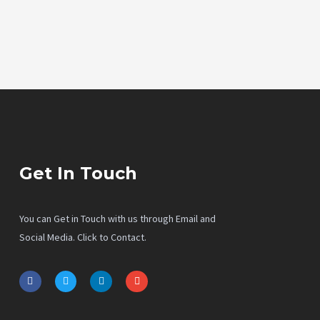
Get In Touch
You can Get in Touch with us through Email and
Social Media. Click to Contact.
F
T
L
E
a
w
i
n
c
i
n
v
e
t
k
e
b
t
e
l