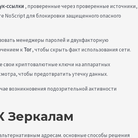
ук-ссылки
, проверенные через проверенные источники,
ите NoScript для блокировки защищенного опасного
льзовать менеджеры паролей и двухфакторную
ючением к
Tor
, чтобы скрыть факт использования сети.
те свои криптовалютные ключи на аппаратных
смотра, чтобы предотвратить утечку данных.
лучае возникновения подозрительной активности
К Зеркалам
к альтернативным адресам. основные способы решения