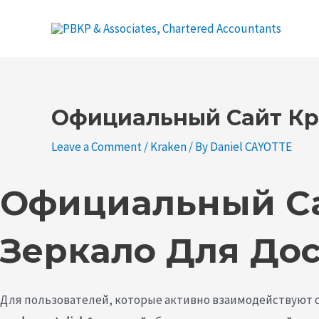
Skip
to
content
Post
navigation
Официальный Сайт Кра
Leave a Comment
/
Kraken
/ By
Daniel CAYOTTE
Официальный Са
Зеркало Для До
Для пользователей, которые активно взаимодействуют с 