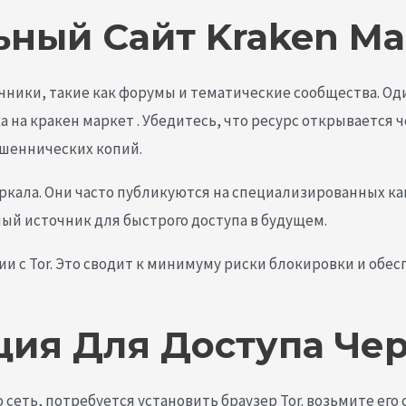
ный Сайт Kraken Ma
ики, такие как форумы и тематические сообщества. Оди
 на кракен маркет . Убедитесь, что ресурс открывается 
ошеннических копий.
ркала. Они часто публикуются на специализированных ка
ый источник для быстрого доступа в будущем.
и с Tor. Это сводит к минимуму риски блокировки и обе
ия Для Доступа Чер
еть, потребуется установить браузер Tor. возьмите его 