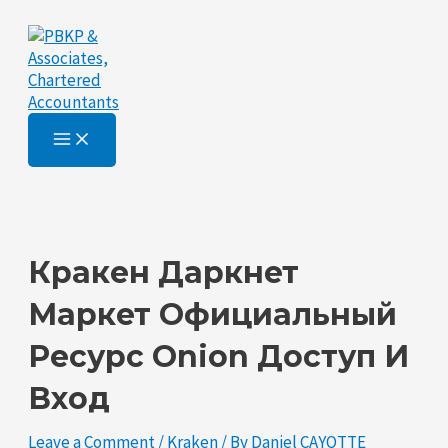
Main
Skip
Post
Type
Name*
Email*
Website
Menu
to
navigation
here..
content
Кракен Даркнет
Маркет Официальный
Ресурс Onion Доступ И
Вход
Leave a Comment
/
Kraken
/ By
Daniel CAYOTTE