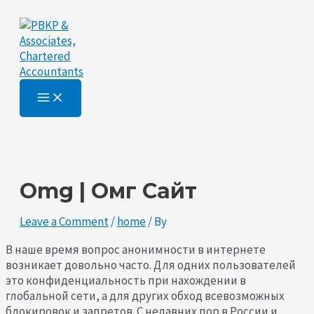
Main
Skip
Post
Type
Name*
Email*
Website
Menu
to
navigation
here..
content
Omg | Омг Сайт
Leave a Comment
/
home
/ By
В наше время вопрос анонимности в интернете
возникает довольно часто. Для одних пользователей
это конфиденциальность при нахождении в
глобальной сети, а для других обход всевозможных
блокировок и запретов. С недавних пор в России и