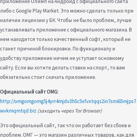
приложение Олимп на Андроид с официального сайта
либо с Google Play Market. Это можно сделать только при
наличии лицензии у БК. Чтобы не было проблем, лучше
устанавливать приложение с официального магазина. В
нем находится только качественный софт, который не
станет причиной блокировки. По функционалу и
удобству приложение ничем не уступает основному
сайту. Если вы хотите делать ставки на спорт, то вам
обязательно стоит скачать приложение.
Официальный сайт OMG:
http://omgomgomg5j4yrr4mjdv3h5c5xfvxtqqs2in7smi65mjps7
wvkmqmtqd.biz
(заходить через Tor Browser)
Это официальный сайт, так что он работает без сбоев и
проблем. ОМГ — это магазин различных товаров, как для