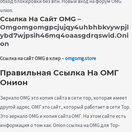
обход блокировки без впн. Новый вход на форум OMG
union.
Ссылка На Сайт OMG –
Omgomgomgpcjujqy4uhbhbkvywpjl
Ybd7wjpsih46mq4oaasgdrqswid.oni
On
Ссылка на сайт OMG в клир –
omgomg.store
Правильная Ссылка На ОМГ
Онион
Зеркало OMG это копия сайта в сети тор, которая имеет
другой адрес. ОМГ это сайт, который работает в сети Тор.
Это зеркало OMG и копия сайта ОМГ. На этом сайте есть
информация о том как. Onion ссылка на OMG для Тор-