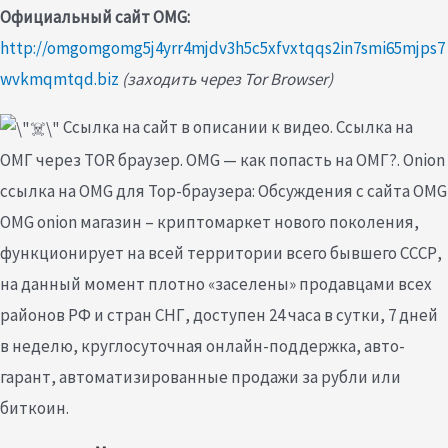
Официальный сайт OMG:
http://omgomgomg5j4yrr4mjdv3h5c5xfvxtqqs2in7smi65mjps7
wvkmqmtqd.biz
(заходить через Tor Browser)
Ссылка на сайт в описании к видео. Ссылка на
ОМГ через TOR браузер. OMG — как попасть на ОМГ?. Onion
ссылка на OMG для Тор-браузера: Обсуждения с сайта OMG
OMG onion магазин – криптомаркет нового поколения,
функционирует на всей территории всего бывшего СССР,
на данный момент плотно «заселены» продавцами всех
районов РФ и стран СНГ, доступен 24 часа в сутки, 7 дней
в неделю, круглосуточная онлайн-поддержка, авто-
гарант, автоматизированные продажи за рубли или
биткоин.