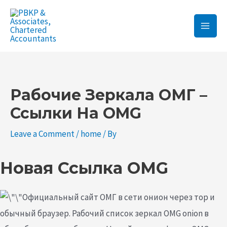
Skip
Main
to
Men
content
Post
navigation
Рабочие Зеркала ОМГ –
Ссылки На OMG
Leave a Comment
/
home
/ By
Новая Ссылка OMG
Официальный сайт ОМГ в сети онион через тор и
обычный браузер. Рабочий список зеркал OMG onion в