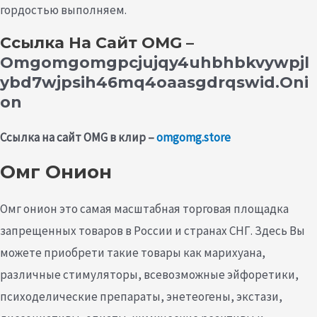
гордостью выполняем.
Ссылка На Сайт OMG –
Omgomgomgpcjujqy4uhbhbkvywpjl
Ybd7wjpsih46mq4oaasgdrqswid.oni
On
Ссылка на сайт OMG в клир –
omgomg.store
Омг Онион
Омг онион это самая масштабная торговая площадка
запрещенных товаров в России и странах СНГ. Здесь Вы
можете приобрети такие товары как марихуана,
различные стимуляторы, всевозможные эйфоретики,
психоделические препараты, энетеогены, экстази,