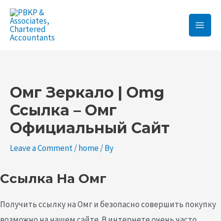
Skip
Main
to
Men
content
Post
navigation
Омг Зеркало | Omg
Ссылка – Омг
Официальный Сайт
Leave a Comment
/
home
/ By
Ссылка На Омг
Получить ссылку на Омг и безопасно совершить покупку
возможно на нашем сайте. В интернете очень часто