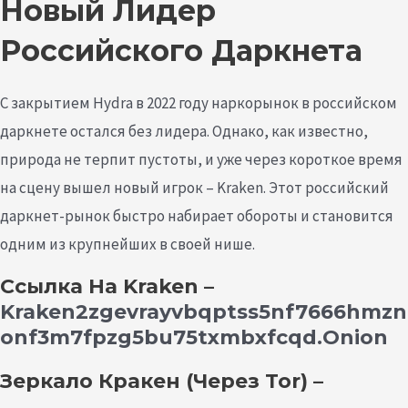
Новый Лидер
Российского Даркнета
С закрытием Hydra в 2022 году наркорынок в российском
даркнете остался без лидера. Однако, как известно,
природа не терпит пустоты, и уже через короткое время
на сцену вышел новый игрок – Kraken. Этот российский
даркнет-рынок быстро набирает обороты и становится
одним из крупнейших в своей нише.
Cсылка На Kraken
–
Kraken2zgevrayvbqptss5nf7666hmzn
Onf3m7fpzg5bu75txmbxfcqd.onion
Зеркало Кракен (Через Tor) –