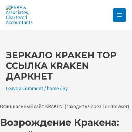
Skip
Main
to
Men
content
Post
navigation
ЗЕРКАЛО КРАКЕН ТОР
ССЫЛКА KRAKEN
ДАРКНЕТ
Leave a Comment
/
home
/ By
Официальный сайт KRAKEN: (заходить через Tor Browser)
Возрождение Кракена: