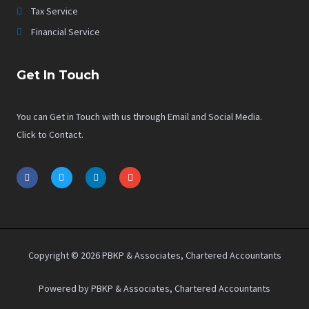
Tax Service
Financial Service
Get In Touch
You can Get in Touch with us through Email and Social Media.
Click to Contact.
F
T
L
E
a
w
i
n
c
i
n
v
e
t
k
e
b
t
e
l
o
e
d
o
o
r
i
p
k
n
e
-
-
Copyright © 2026 PBKP & Associates, Chartered Accountants
f
i
n
Powered by PBKP & Associates, Chartered Accountants